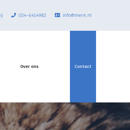
ij
024-6414982
info@mere.nl
Over ons
Contact